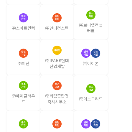
㈜브니엘컨설
㈜스마트컨텍
㈜인터컨스텍
턴트
㈜IPARK현대
㈜이산
㈜아이콘
산업개발
㈜에이클라우
㈜희림종합건
㈜이노그리드
드
축사사무소