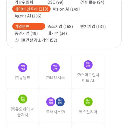
기술위원회
OSC (99)
건설 로봇 (94)
데이터 인프라 (118)
Vision AI (149)
Agent AI (236)
기업분류
중소기업 (168)
벤처기업 (131)
중견기업 (49)
대기업 (34)
스마트건설 강소기업 (52)
㈜스마트인사
㈜뉴월드
㈜네브시스
이드 AI
㈜유오케이 서
트래시스㈜
엑스알리더
울지사