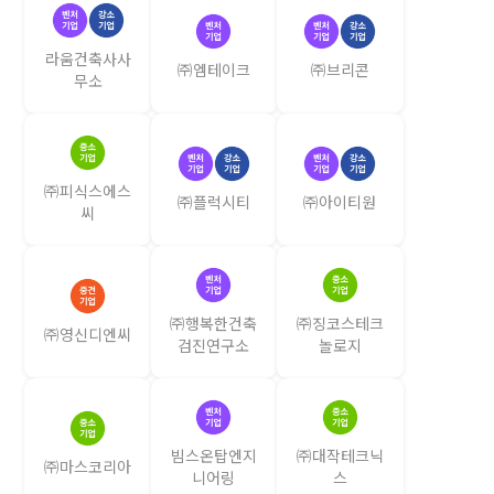
라움건축사사
㈜엠테이크
㈜브리콘
무소
㈜피식스에스
㈜플럭시티
㈜아이티원
씨
㈜행복한건축
㈜징코스테크
㈜영신디엔씨
검진연구소
놀로지
빔스온탑엔지
㈜대작테크닉
㈜마스코리아
니어링
스