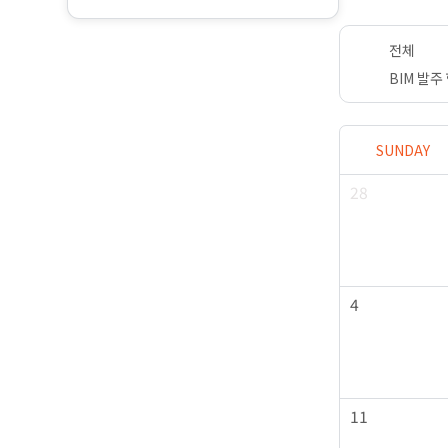
sion AI
Agent AI
제도
전체
BIM 발주
HURSDAY
FRIDAY
SATURDAY
SUNDAY
5
6
28
12
13
4
19
20
11