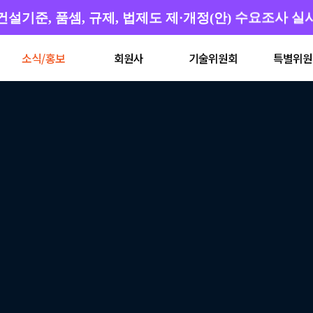
건설기준, 품셈, 규제, 법제도 제·개정(안) 수요조사 실
소식/홍보
회원사
기술위원회
특별위원