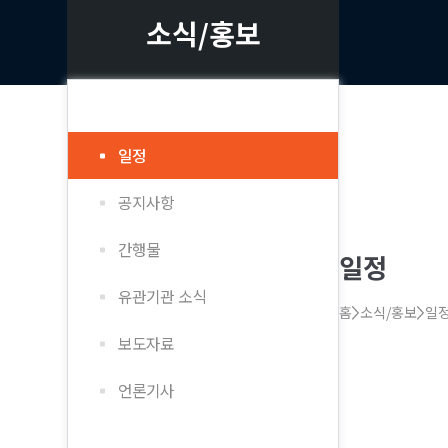
소식/홍보
일정
공지사항
간행물
일정
유관기관 소식
홈
소식/홍보
일
보도자료
언론기사