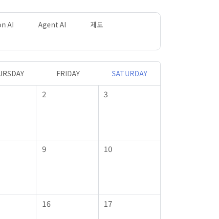
on AI
Agent AI
제도
전체
BIM 발주 
URSDAY
FRIDAY
SATURDAY
SUNDAY
2
3
1
9
10
8
16
17
15