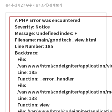
홈
추진사업
우수기술
소개
상세보기
A PHP Error was encountered
Severity: Notice
Message: Undefined index: F
Filename: main/goodtech_view.html
Line Number: 185
Backtrace:
File:
/var/www/html/codeigniter/application/
Line: 185
Function: _error_handler
File:
/var/www/html/codeigniter/application
Line: 138
Function: view
File: /var/www/html/codeigniter/applicati