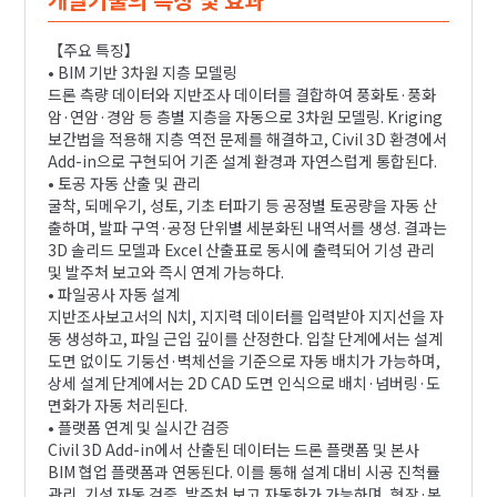
【주요 특징】
• BIM 기반 3차원 지층 모델링
드론 측량 데이터와 지반조사 데이터를 결합하여 풍화토·풍화
암·연암·경암 등 층별 지층을 자동으로 3차원 모델링. Kriging
보간법을 적용해 지층 역전 문제를 해결하고, Civil 3D 환경에서
Add-in으로 구현되어 기존 설계 환경과 자연스럽게 통합된다.
• 토공 자동 산출 및 관리
굴착, 되메우기, 성토, 기초 터파기 등 공정별 토공량을 자동 산
출하며, 발파 구역·공정 단위별 세분화된 내역서를 생성. 결과는
3D 솔리드 모델과 Excel 산출표로 동시에 출력되어 기성 관리
및 발주처 보고와 즉시 연계 가능하다.
• 파일공사 자동 설계
지반조사보고서의 N치, 지지력 데이터를 입력받아 지지선을 자
동 생성하고, 파일 근입 깊이를 산정한다. 입찰 단계에서는 설계
도면 없이도 기둥선·벽체선을 기준으로 자동 배치가 가능하며,
상세 설계 단계에서는 2D CAD 도면 인식으로 배치·넘버링·도
면화가 자동 처리된다.
• 플랫폼 연계 및 실시간 검증
Civil 3D Add-in에서 산출된 데이터는 드론 플랫폼 및 본사
BIM 협업 플랫폼과 연동된다. 이를 통해 설계 대비 시공 진척률
관리, 기성 자동 검증, 발주처 보고 자동화가 가능하며, 현장·본