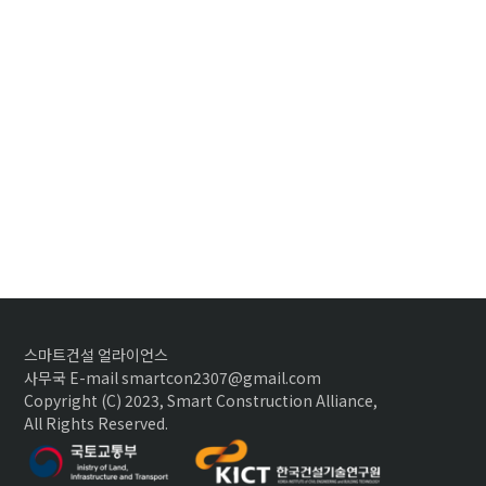
스마트건설 얼라이언스
사무국 E-mail smartcon2307@gmail.com
Copyright (C) 2023, Smart Construction Alliance,
All Rights Reserved.